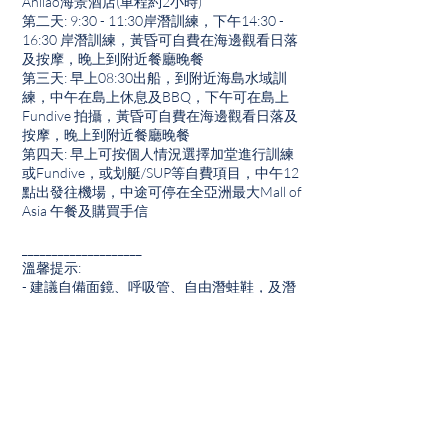
Anilao海景酒店(車程約2小時)
第二天: 9:30 - 11:30岸潛訓練，下午14:30 -
16:30 岸潛訓練，黃昏可自費在海邊觀看日落
及按摩，晚上到附近餐廳晚餐
第三天: 早上08:30出船，到附近海島水域訓
練，中午在島上休息及BBQ，下午可在島上
Fundive 拍攝，黃昏可自費在海邊觀看日落及
按摩，晚上到附近餐廳晚餐
第四天: 早上可按個人情況選擇加堂進行訓練
或Fundive，或划艇/SUP等自費項目，中午12
點出發往機場，中途可停在全亞洲最大Mall of
Asia 午餐及購買手信
____________________
溫馨提示:
- 建議自備面鏡、呼吸管、自由潛蛙鞋，及潛
水衣 (可在當地潛店租用)
聯絡資料