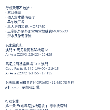
行程費用不包括：
- 來回機票
- 個人潛水裝備租借
- 早午晚三餐
- 單人房附加費: MOP$750
- 三堂以外額外加堂每堂教練費MOP$600
- 潛水及旅遊保險
____________________
✈️建議航班:
澳門 ✈ 馬尼拉阿基諾機場T3
AirAsia Z2093: 22H20 - 22H25
馬尼拉阿基諾機場T3 ✈ 澳門
Cebu Pacific 5J362: 19H00 - 21H15
AirAsia Z2092: 16H55 - 19H15
✈機票:來回機票約MOP$650 - $1,450 (請自行
到Trip.com 或攜程訂購)
____________________
行程安排:
第一天: 到達馬尼拉機場後, 由專車接送到