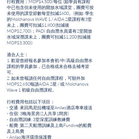
行程費用：MOP$4,500/每位 (如學員有課程
中已包含但未使用的開放水域課堂，團費可按
未使用的課堂節數每堂扣減$600。(例如: 學生
的Molchanovs WAVE 1 / AIDA 2星課程有3堂
未上，團費可扣減$1,800(扣減後
MOP$2,700)；PADI 自由潛水員還有2堂開放
水域深潛課未上，團費可扣減$1,200(扣減後
MOP$3,300))
適合人士：
1. 歡迎曾經報名參加本會初/中/高級自由潛水
課程的學員參加，已合格或未合格去補考皆
可。
2. 如未曾報讀任何自由潛課程，可額外加
MOP$2,650報讀AIDA 2星 / 或 Molchanovs
Wave 1 初級自由潛課程。
行程費用包括以下項目：
- 交通: 來回馬尼拉機場至Anilao酒店專車接送
- 住宿: 3晚海景房(2人共享1間房)
- 自由潛訓練: 3堂深度訓練教練費
- 船費: 第二天船潛訓練及上島Fundive的船費
及上島費
- Anilao海洋環境保護費