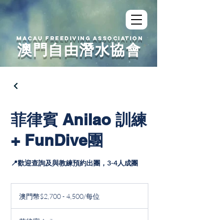
MACAU FREEDIVING ASSOCIATION
澳門自由潛水協會
菲律賓 Anilao 訓練
+ FunDive團
📍歡迎查詢及與教練預約出團，3-4人成團
澳
門
澳門幣$2,700 - 4,500/每位
幣
$2,700
-
4,500/