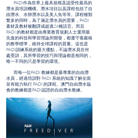
PADI作為世界上最具規模及認受性最高的
潛水員培訓機構。潛水項目以及課程包括了自
由潛水、水肺潛水以及美人魚等等。課程種類
繁多的同時，為了滿足潛水員的需要，PADI
素材及教材被翻譯成超過26種語言。而且
PADI 的教材都是由專業教育規劃人士運用最
先進的科技和學習理論所開發，都遵守着嚴格
的教學標準，維持全球課程的質量。這也是
PADI訓練系統的最大優點，不論潛水員在何
處受訓，其所學習的技巧與理論都是相同的，
唯一不同的只是學習的環境。
而每一位PADI 教練都是最專業的自由潛
水員，經過培訓對 PADI 系統的知識了解全面
並有能力執行 PADI 的課程。
澳門自由潛水協
會的教練都是PADI認證的自由潛水教練。