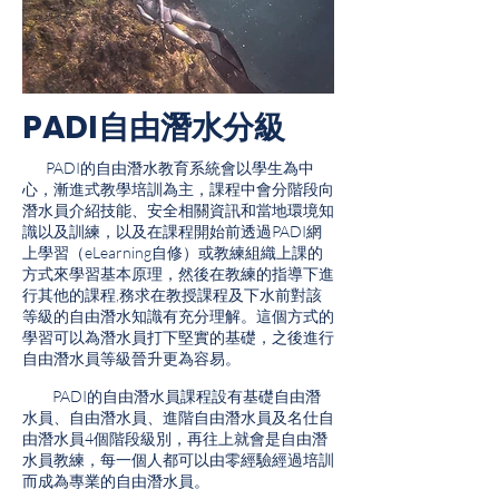
PADI自由潛水分級
PADI的自由潛水教育系統會以學生為中
心，漸進式教學培訓為主，課程中會分階段向
潛水員介紹技能、安全相關資訊和當地環境知
識以及訓練，以及在課程開始前透過PADI網
上學習（eLearning自修）或教練組織上課的
方式來學習基本原理，然後在教練的指導下進
行其他的課程,務求在教授課程及下水前對該
等級的自由潛水知識有充分理解。這個方式的
學習可以為潛水員打下堅實的基礎，之後進行
自由潛水員等級晉升更為容易。
PADI的自由潛水員課程設有基礎自由潛
水員、自由潛水員、進階自由潛水員及名仕自
由潛水員4個階段級別，再往上就會是自由潛
水員教練，每一個人都可以由零經驗經過培訓
而成為專業的自由潛水員。