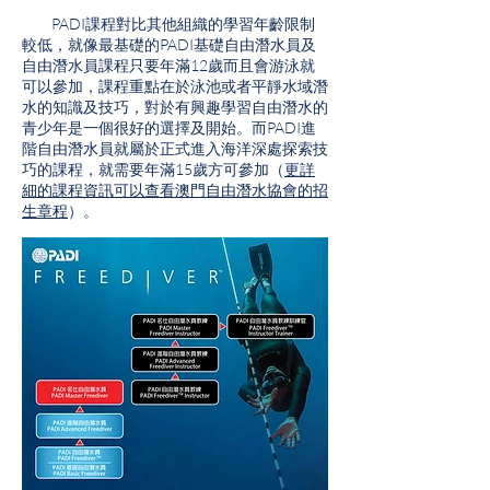
PADI課程對比其他組織的學習年齡限制
較低，就像最基礎的PADI基礎自由潛水員及
自由潛水員課程只要年滿12歲而且會游泳就
可以參加，課程重點在於泳池或者平靜水域潛
水的知識及技巧，對於有興趣學習自由潛水的
青少年是一個很好的選擇及開始。而PADI進
階自由潛水員就屬於正式進入海洋深處探索技
巧的課程，就需要年滿15歲方可參加（
更詳
細的課程資訊可以查看澳門自由潛水協會的招
生章程
）。