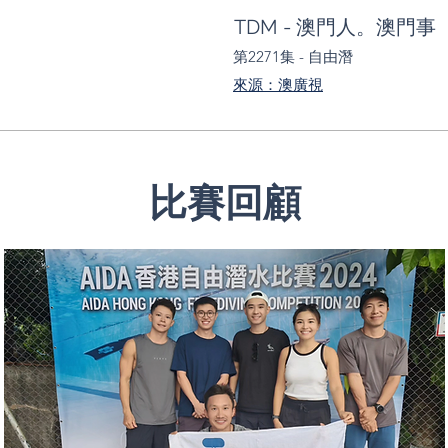
TDM
​ - 澳門人。澳門事
第2271集 - 自由潛
來源：澳廣視
​比賽回顧