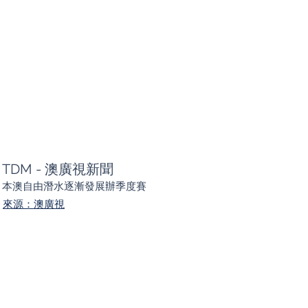
TDM - 澳廣視新聞
本澳自由潛水逐漸發展辦季度賽
來源：澳廣視