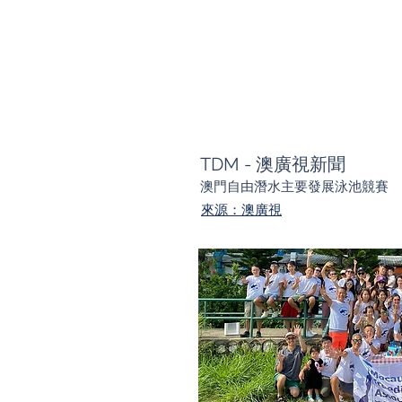
TDM - 澳廣視新聞
澳門自由潛水主要發展泳池競賽
來源：澳廣視