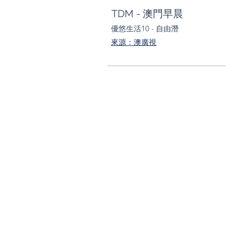
TDM​ - 澳門早晨
優悠生活10 -
自由潛
來源：澳廣視