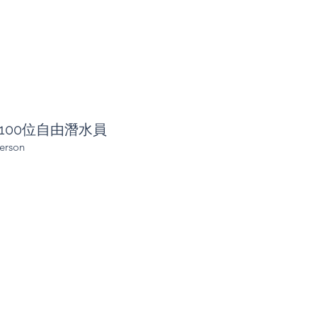
你認識100位自由潛水員
rson