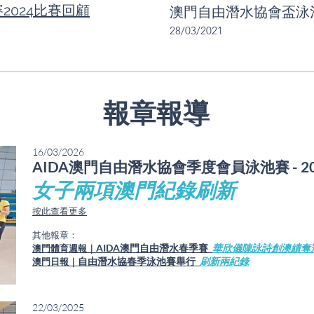
2024比賽回顧
澳門自由潛水協會盃泳池
28/03/2021
​報章報導
16/03/2026
AIDA澳門自由潛水協會季度會員泳池賽 - 2
女子兩項澳門紀錄刷新
​按此查看更多​
​​其他報章：
AIDA澳門自由潛水春季賽
華欣儀陳詠詩創澳績奪
澳門體育週報｜
自由潛水協春季泳池賽舉行
刷新兩紀錄
澳門日報｜
22/03/2025