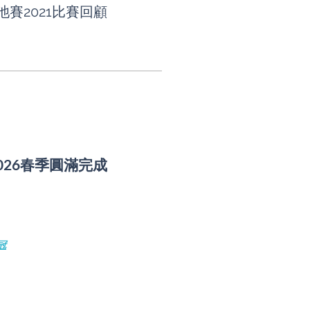
賽2021比賽回顧
026春季圓滿完成
冠