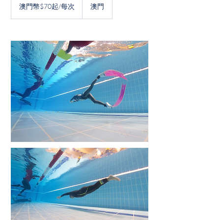
門
澳門幣$70起/每次
澳門
幣
$70
起/
每
次