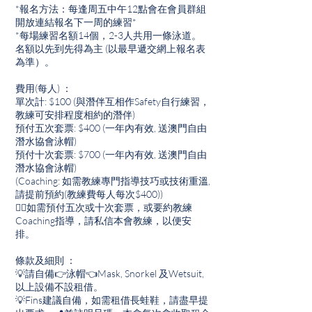
*報名方法：每逢周五中午12點會在會員群組
開放連結報名下一周的練習*
*每場練習名額14個，2-3人共用一條泳道。
名額以先到先得為主 (以最早遞交網上報名表
為準）。
費用(每人) ：
單次計: $100 (與潛伴互相作Safety自行練習，
教練可安排程度相約的潛伴)
預付五次套票: $400 (一年內有效, 送澳門自由
潛水協會泳帽)
預付十次套票: $700 (一年內有效, 送澳門自由
潛水協會泳帽)
(Coaching: 如需教練專門指導技巧或技術重溫,
請提前預約(教練費每人每次$400))
👉🏽如需預付五次或十次套票，或要約教練
Coaching指導，請私信本會教練，以便安
排。
條款及細則 ：
💡請自備👉泳帽👈Mask, Snorkel 及Wetsuit,
以上設備不設租借。
💡Fins建議自備，如需租借長蛙鞋，請盡早提