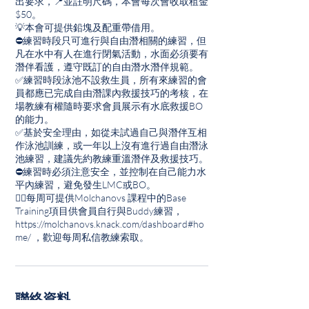
出要求，📍並註明尺碼，本會每次會收取租金
$50。
💡本會可提供鉛塊及配重帶借用。
⛔練習時段只可進行與自由潛相關的練習，但
凡在水中有人在進行閉氣活動，水面必須要有
潛伴看護，遵守既訂的自由潛水潛伴規範。
✅練習時段泳池不設救生員，所有來練習的會
員都應已完成自由潛課內救援技巧的考核，在
場教練有權隨時要求會員展示有水底救援BO
的能力。
✅基於安全理由，如從未試過自己與潛伴互相
作泳池訓練，或一年以上沒有進行過自由潛泳
池練習，建議先約教練重溫潛伴及救援技巧。
⛔練習時必須注意安全，並控制在自己能力水
平內練習，避免發生LMC或BO。
👉🏽每周可提供Molchanovs 課程中的Base
Training項目供會員自行與Buddy練習，
https://molchanovs.knack.com/dashboard#ho
me/ ，歡迎每周私信教練索取。
聯絡資料