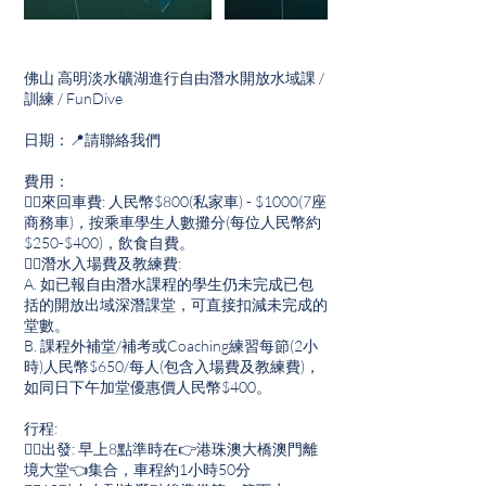
佛山 高明淡水礦湖進行自由潛水開放水域課 /
訓練 / FunDive
日期：📍請聯絡我們
費用：
👉🏽來回車費: 人民幣$800(私家車) - $1000(7座
商務車)，按乘車學生人數攤分(每位人民幣約
$250-$400)，飲食自費。
👉🏽潛水入場費及教練費:
A. 如已報自由潛水課程的學生仍未完成已包
括的開放出域深潛課堂，可直接扣減未完成的
堂數。
B. 課程外補堂/補考或Coaching練習每節(2小
時)人民幣$650/每人(包含入場費及教練費)，
如同日下午加堂優惠價人民幣$400。
行程:
👉🏽出發: 早上8點準時在👉港珠澳大橋澳門離
境大堂👈集合，車程約1小時50分