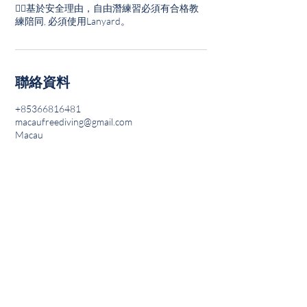
👉🏽基於安全理由，自由潛練習必須有合格教
聯絡資料
+85366816481
macaufreediving@gmail.com
Macau
主頁
關於我們
媒體報導
產品售賣
最新活動及課程
自由潛水泳池體驗及課程
初階自由潛水證書課程