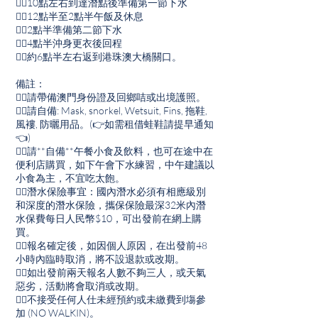
👉🏽10點左右到達潛點後準備第一節下水
👉🏽12點半至2點半午飯及休息
👉🏽2點半準備第二節下水
👉🏽4點半沖身更衣後回程
👉🏽約6點半左右返到港珠澳大橋關口。
備註：
👉🏽請帶備澳門身份證及回鄉咭或出境護照。
👉🏽請自備: Mask, snorkel, Wetsuit, Fins, 拖鞋,
風褸, 防曬用品。(👉如需租借蛙鞋請提早通知
👈)
👉🏽請**自備**午餐小食及飲料，也可在途中在
便利店購買，如下午會下水練習，中午建議以
小食為主，不宜吃太飽。
👉🏽潛水保險事宜：國內潛水必須有相應級別
和深度的潛水保險，攜保保險最深32米內潛
水保費每日人民幣$10，可出發前在網上購
買。
👉🏽報名確定後，如因個人原因，在出發前48
小時內臨時取消，將不設退款或改期。
👉🏽如出發前兩天報名人數不夠三人，或天氣
惡劣，活動將會取消或改期。
👉🏽不接受任何人仕未經預約或未繳費到塲參
加 (NO WALKIN)。