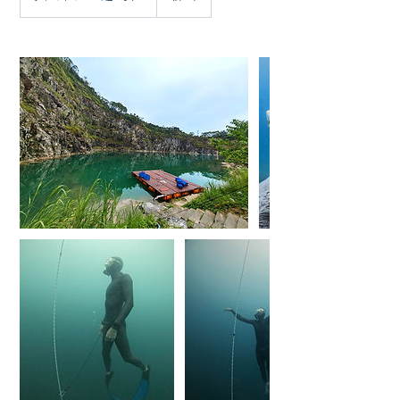
幣
$650
起/
每
位