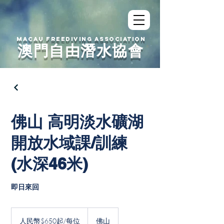
MACAU FREEDIVING ASSOCIATION
澳門自由潛水協會
佛山 高明淡水礦湖
開放水域課/訓練
(水深46米)
即日來回
人
民
人民幣$650起/每位
佛山