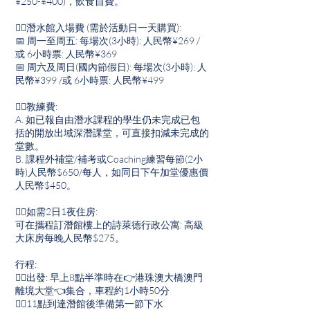
¥250-¥400)，飲食自費。
👉🏽潛水館入場費 (需於活動日一天購買):
📅 周一至周五: 每場次(3小時): 人民幣¥269 /
或 6小時票: 人民幣¥369
📅 周六及周日(國內節假日): 每場次(3小時): 人
民幣¥399 /或 6小時票: 人民幣¥499
👉🏽教練費:
A. 如已報自由潛水課程的學生仍未完成已包
括的開放出域深潛課堂，可直接扣減未完成的
堂數。
B. 課程外補堂/補考或Coaching練習每節(2小
時)人民幣$650/每人，如同日下午加堂優惠價
人民幣$450。
👉🏽如需2日1夜住房:
可在攜程訂潛館樓上的詩萊德行政公寓: 高級
大床房每晚人民幣$275。
行程:
👉🏽出發: 早上8點半準時在👉港珠澳大橋澳門
離境大堂👈集合，車程約1小時50分
👉🏽11點到達潛館後準備第一節下水