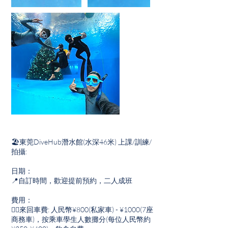
🏖東莞DiveHub潛水館(水深46米) 上課/訓練/
拍攝:
日期：
📍自訂時間，歡迎提前預約，二人成班
費用：
👉🏽來回車費: 人民幣¥800(私家車) - ¥1000(7座
商務車)，按乘車學生人數攤分(每位人民幣約