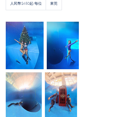
民
人民幣$650起/每位
東莞
幣
$650
起/
每
位