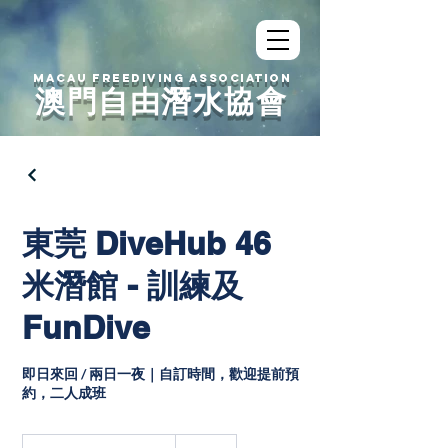
MACAU FREEDIVING ASSOCIATION
澳門自由潛水協會
東莞 DiveHub 46
米潛館 - 訓練及
FunDive
即日來回 / 兩日一夜｜自訂時間，歡迎提前預
約，二人成班
人