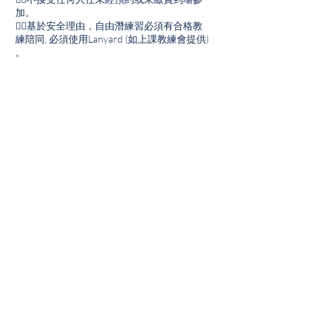
加。
👉🏽基於安全理由，自由潛練習必須有合格教
練陪同, 必須使用Lanyard (如上課教練會提供)
。
聯絡資料
+85366816481
macaufreediving@gmail.com
Macau
主頁
關於我們
媒體報導
產品售賣
最新活動及課程
自由潛水泳池體驗及課程