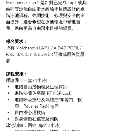
Molchanovs Lap 2 是針對已完成 Lap1 或具
備同等泳池自由潛水經驗學員所設計的進
階泳池課程。強調技術、心理與安全的全
面提升，適合希望在泳池環境中精進自
我、邁向更高自由潛水目標的學員。
報名要求：
持有 Molchanovs LAP1  / AIDA2 POOL / 
PADI BASIC FREEDIVER 証書或同等資歷
者
​課程安排：
理論課：一堂 (4小時)
進階自由潛物理及生理探討
進階法蘭佐平壓(P,T,K,SP Lock)
進階呼吸技巧及氣體控制(聲門、軟
顎、Reverse Packing等)
自由潛心理技術
對身體潛在傷害及預防
泳池訓練：兩節 (每節2小時)