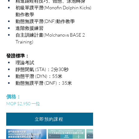
精進踢蛙鞋技巧、體態、泳池轉身
初級單蹼平潛(Monofin Dolphin Kicks)
動作教學
動態無蹼平潛(DNF)動作教學
進階救援練習
自主訓練計畫(Molchanovs BASE 2 
Training)
發證標準：
理論考試
靜態閉氣 (STA)：2分30秒
動態平潛 (DYN)：55米
動態無蹼平潛 (DNF)：35米
​價格：
MOP $2,950 一位
立即預約課程