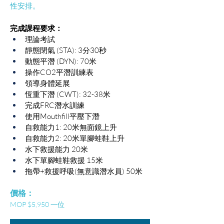
性安排。
完成課程要求：
理論考試
靜態閉氣 (STA): 3分30秒
動態平潛 (DYN): 70米
操作CO2平潛訓練表
領導身體延展
恆重下潛 (CWT): 32-38米
完成FRC潛水訓練
使用Mouthfill平壓下潛
自救能力1: 20米無面鏡上升
自救能力2: 20米單腳蛙鞋上升
水下救援能力 20米
水下單腳蛙鞋救援 15米
拖帶+救援呼吸(無意識潛水員) 50米
​價格：
MOP $5,950
 一位