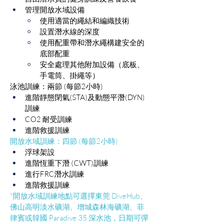
管理開放水域設備
​使用適當的繩結和編織技術
設置潛水線的深度
使用配重帶和潛水繩構建安全的
底部配重
安全處理其他附加設備（底板、
手電筒、掛繩等）
泳池訓練：兩節 (每節2小時)
進階靜態閉氣(STA)及動態平潛(DYN)
訓練
CO2 耐受訓練
進階救援訓練
開放水域訓練：四節 (每節2小時)
浮球架設
進階恆重下潛 (CWT)訓練
進行FRC潛水訓練
進階救援訓練
*開放水域訓練地點可選擇東莞 DiveHub、
佛山高明淡水礦湖、增城森林海礦湖、菲
律賓或韓國 Paradive 35 深水池，日期可彈