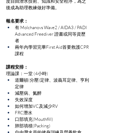
度自由潛水技術、知識和安全程序，為之
後成為助理教練做好準備。
報名要求：
有 Molchanovs Wave2 / AIDA3 / PADI 
Advanced Freediver 證書或同等資歷
者
兩年內學習完畢First Aid首要救護CPR
課程 
​課程安排：
理論課：一堂 (4小時)
道爾頓(分壓)定律、波義耳定律、亨利
定律
減壓病、氮醉
失效深度
如何增加VC及減少RV
FRC潛水
口部填充(Mouthfill)
肺部填積(Packing)
​自由潛水員的健身訓練及營養飲食