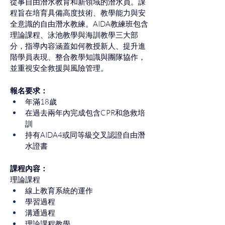
從事自由潛水教育和新領域的潛水員。課
程旨在培育具備高度技術、教學能力與安
全意識的自由潛水教練。AIDA教練班包含
理論課程、泳池教學與海訓教學三大部
分，指導內容涵蓋如何教授新人、提升進
階學員表現、整合教學知識與團隊協作，
並重視安全救援與風險管理。
報名要求：
年滿18歲
在過去兩年內完成包含CPR和急救培
訓
持有AIDA4或同等級交叉認證自由潛
水證書
課程內容：
理論課程
線上教育系統的運作
學習過程
溝通過程
理論課程教學