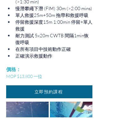
(>1:30 min)
慢潛攀繩下潛 (FIM) 30m (>2:00 mins)
單人救援25m+50m 拖帶和救援呼吸
停留救援深度15m 1:00min 停留+單人
救援
耐力測試 5x20m CWTB 間隔1min恢
復呼吸
在所有項目中技術動作正確
正確演示救援動作
​價格：
MOP $13,800 一位
立即預約課程