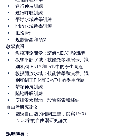
進行伸展訓練
進行呼吸訓練
平靜水域教學訓練
開放水域教學訓練
風險管理
規劃營銷和預算
教學實踐
教授理論課堂：講解AIDA理論課程
教學平靜水域：技能教學和演示、識
別和糾正STA和DYN中的學生問題
教授開放水域：技能教學和演示、識
別和糾正FIM和CWT中的學生問題
帶領伸展訓練
陸地呼吸訓練
安排潛水場地、設置繩索和繩結
自由潛研究論文
圍繞自由潛的相關主題，撰寫1500-
2500字的自由潛研究論文
課程時長 ： 